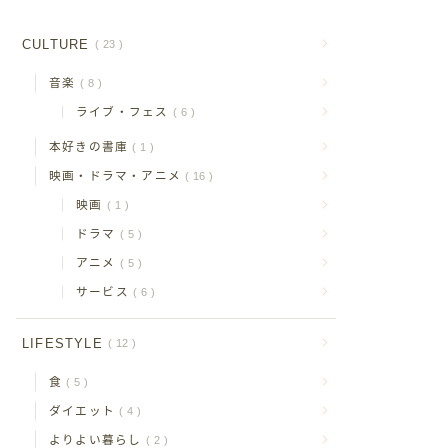
CULTURE
23
音楽
8
ライブ・フェス
6
本好きの書庫
1
映画・ドラマ・アニメ
16
映画
1
ドラマ
5
アニメ
5
サービス
6
LIFESTYLE
12
食
5
ダイエット
4
よりよい暮らし
2