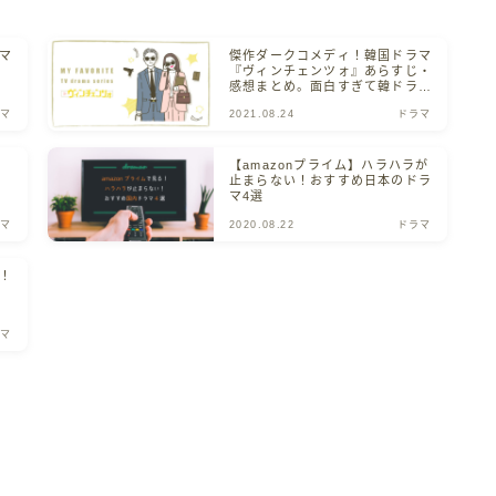
マ
傑作ダークコメディ！韓国ドラマ
『ヴィンチェンツォ』あらすじ・
感想まとめ。面白すぎて韓ドラに
ハマる作品。
マ
2021.08.24
ドラマ
躍
【amazonプライム】ハラハラが
止まらない！おすすめ日本のドラ
マ4選
マ
2020.08.22
ドラマ
！
マ