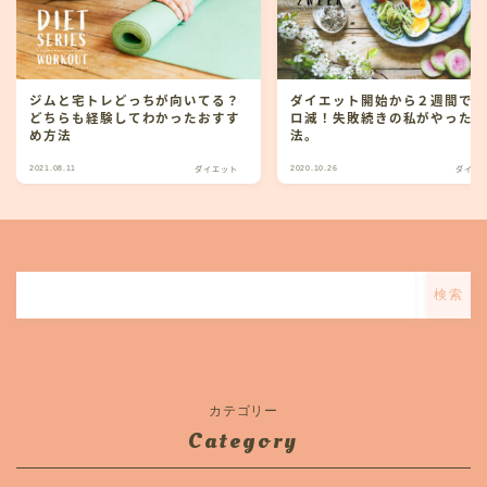
ジムと宅トレどっちが向いてる？
ダイエット開始から２週間で
どちらも経験してわかったおすす
ロ減！失敗続きの私がやった
め方法
法。
2021.08.11
2020.10.26
ダイエット
ダイエ
検索
カテゴリー
Category